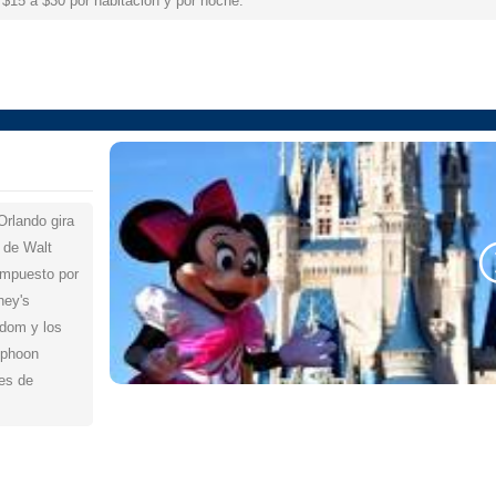
 $15 a $30 por habitación y por noche.
Orlando gira
 de Walt
compuesto por
ney's
gdom y los
yphoon
es de