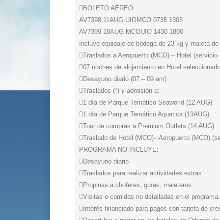
BOLETO AÉREO
AV7398 11AUG UIOMCO 0735 1305
AV7399 18AUG MCOUIO 1430 1800
Incluye equipaje de bodega de 23 kg y maleta de
Traslados a Aeropuerto (MCO) – Hotel (servicio
07 noches de alojamiento en Hotel seleccionad
Desayuno diario (07 – 09 am)
Traslados (*) y admisión a:
1 día de Parque Temático Seaworld (12 AUG)
1 día de Parque Temático Aquatica (13AUG)
Tour de compras a Premium Outlets (14 AUG)
Traslado de Hotel (MCO)– Aeropuerto (MCO) (se
PROGRAMA NO INCLUYE:
Desayuno diario
Traslados para realizar actividades extras.
Propinas a choferes, guías, maleteros.
Visitas o comidas no detalladas en el programa.
Interés financiado para pagos con tarjeta de créd