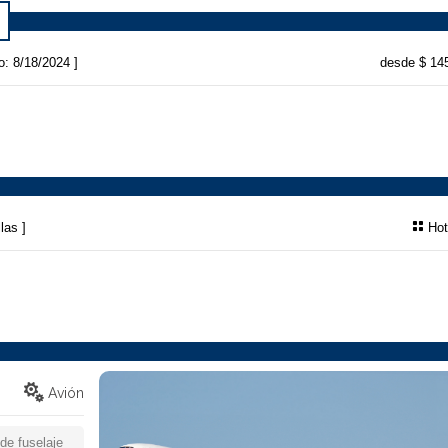
o: 8/18/2024 ]
desde $ 14
las ]
Hot
Avión
de fuselaje