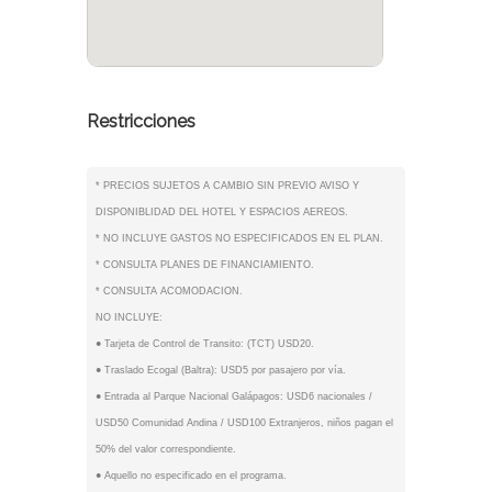
Restricciones
* PRECIOS SUJETOS A CAMBIO SIN PREVIO AVISO Y
DISPONIBLIDAD DEL HOTEL Y ESPACIOS AEREOS.
* NO INCLUYE GASTOS NO ESPECIFICADOS EN EL PLAN.
* CONSULTA PLANES DE FINANCIAMIENTO.
* CONSULTA ACOMODACION.
NO INCLUYE:
● Tarjeta de Control de Transito: (TCT) USD20.
● Traslado Ecogal (Baltra): USD5 por pasajero por vía.
● Entrada al Parque Nacional Galápagos: USD6 nacionales /
USD50 Comunidad Andina / USD100 Extranjeros, niños pagan el
50% del valor correspondiente.
● Aquello no especificado en el programa.