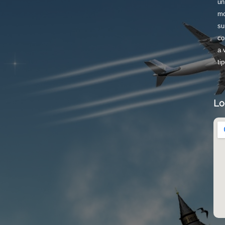
un
mo
su
co
a 
tip
Lo