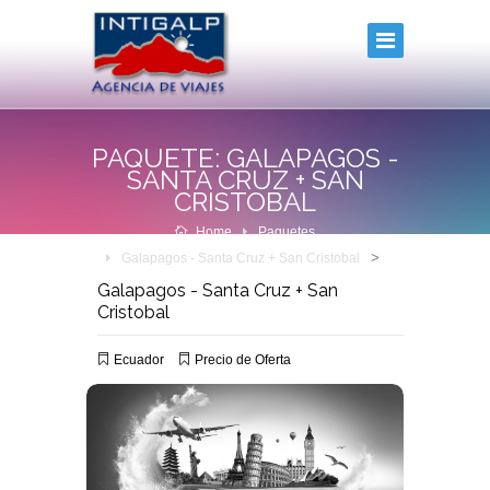
PAQUETE: GALAPAGOS -
SANTA CRUZ + SAN
CRISTOBAL
Home
Paquetes
>
Galapagos - Santa Cruz + San Cristobal
Galapagos - Santa Cruz + San
Cristobal
Ecuador
Precio de Oferta