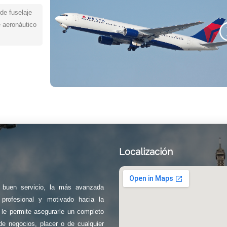
de fuselaje
e aeronáutico
Localización
e buen servicio, la más avanzada
profesional y motivado hacia la
a le permite asegurarle un completo
de negocios, placer o de cualquier