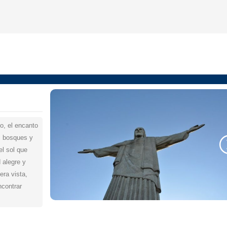
o, el encanto
, bosques y
el sol que
d alegre y
era vista,
contrar