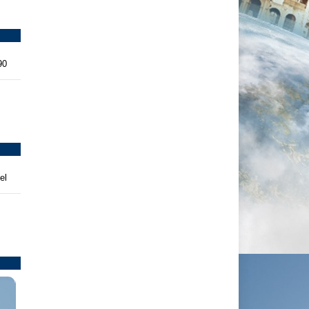
90
el