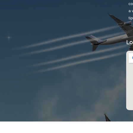
co
a 
tip
Lo